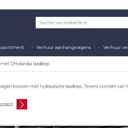
Assortiment
Verhuur aanhangwagens
Verhuur v
met DHollandia laadklep
gen bouwen met hydraulische laadklep. Tevens voorzien van hyd
roject