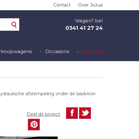
Contact
Over Jozua
Vragen? bel
0341 41 27 24
erkoopwagens
Occasions
Speciaal
raulische afstempeling onder de laadvloer.
Deel dit project