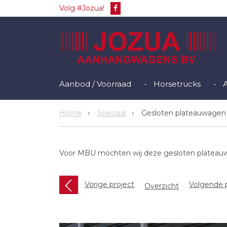
Volg #Jozua!
Aanbod / Voorraad
Horsetrucks
Home
Speciaal
Gesloten plateauwagen 
Voor MBU mochten wij deze gesloten plateauwa
Vorige project
Volgende p
Overzicht