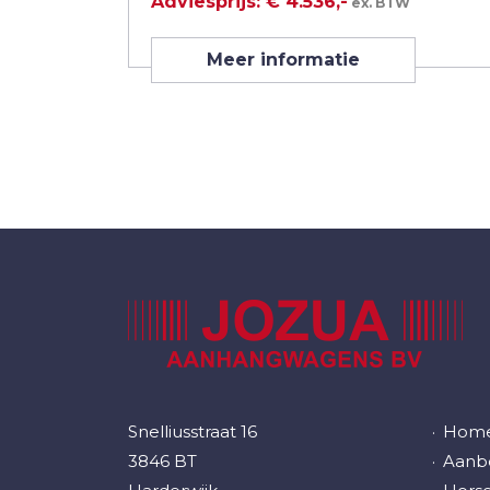
Adviesprijs: € 4.536,-
ex. BTW
Meer informatie
Snelliusstraat 16
Hom
3846 BT
Aanbo