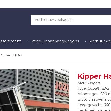
Assortiment
Verhuur aanhangwagens
Verhuur v
 Cobalt HB-2
Kipper H
Merk:
Hapert
Type:
Cobalt HB-2
Afmetingen:
280 x 
Bruto draagvermo
Leeg gewicht:
600
Laadvloerhoogte: