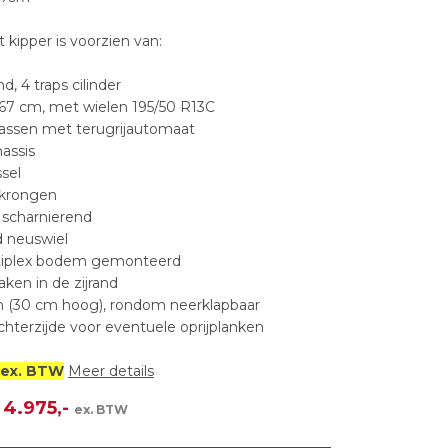
kipper is voorzien van:
d, 4 traps cilinder
67 cm, met wielen 195/50 R13C
assen met terugrijautomaat
assis
sel
ekrongen
 scharnierend
d neuswiel
ultiplex bodem gemonteerd
aken in de zijrand
n (30 cm hoog), rondom neerklapbaar
achterzijde voor eventuele oprijplanken
o ex. BTW
Meer details
 4.975,-
ex. BTW