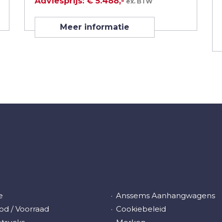
Adviesprijs: € 5.488,-
ex. BTW
Meer informatie
e
Anssems Aanhangwagens
d / Voorraad
Cookiebeleid