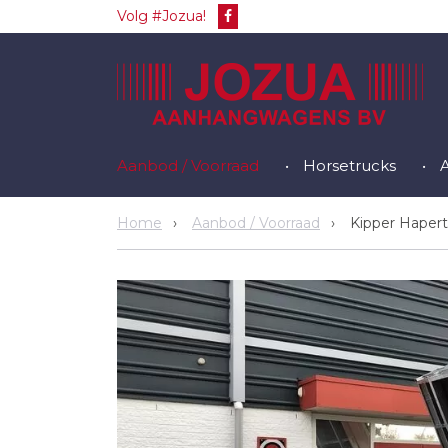
Volg #Jozua!
Aanbod / Voorraad
Horsetrucks
Home
Aanbod / Voorraad
Kipper Hapert