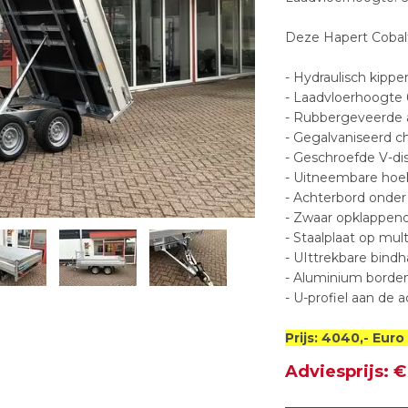
Deze Hapert Cobalt 
- Hydraulisch kippen
- Laadvloerhoogte 
- Rubbergeveerde 
- Gegalvaniseerd ch
- Geschroefde V-dis
- Uitneembare ho
- Achterbord onder
- Zwaar opklappen
- Staalplaat op m
- UIttrekbare bindh
- Aluminium borde
- U-profiel aan de 
Prijs: 4040,- Eur
Adviesprijs: €