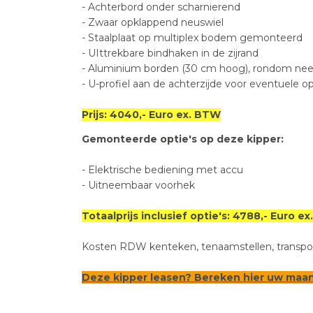
- Achterbord onder scharnierend
- Zwaar opklappend neuswiel
- Staalplaat op multiplex bodem gemonteerd
- UIttrekbare bindhaken in de zijrand
- Aluminium borden (30 cm hoog), rondom nee
- U-profiel aan de achterzijde voor eventuele op
Prijs: 4040,- Euro ex. BTW
Gemonteerde optie's op deze kipper:
- Elektrische bediening met
- Uitneembaar voorhek
Totaalprijs inclusief optie's: 4788,- Euro e
Kosten RDW kenteken, tenaamstellen, transportk
Deze kipper leasen? Bereken
hier
uw maan