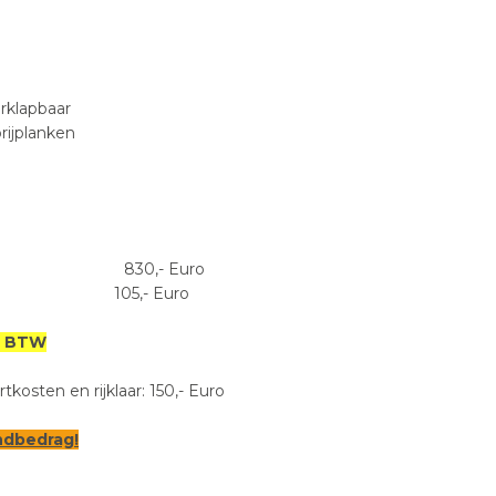
rklapbaar
rijplanken
 accu 830,- Euro
 105,- Euro
x. BTW
osten en rijklaar: 150,- Euro
dbedrag!