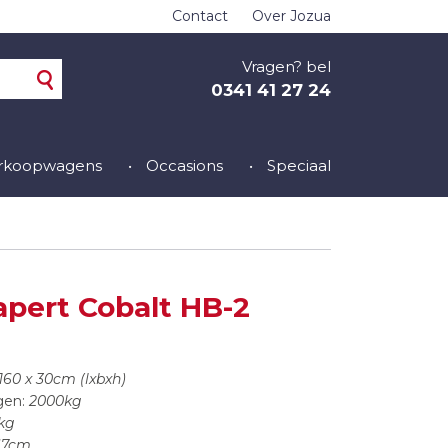
Contact
Over Jozua
Vragen? bel
0341 41 27 24
erkoopwagens
Occasions
Speciaal
apert Cobalt HB-2
160 x 30cm (lxbxh)
gen:
2000kg
kg
67cm