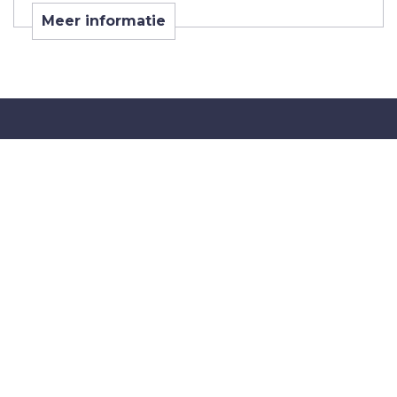
Meer informatie
Snelliusstraat 16
3846 BT
Harderwijk
tel:
0341 412 724
info@jozua-aanhangwagens.nl