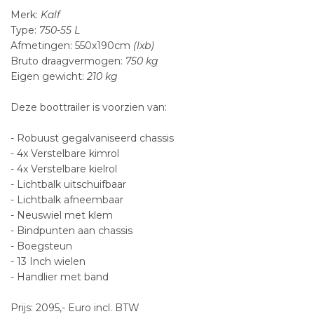
Merk:
Kalf
Type:
750
-
55 L
Afmetingen:
550x190cm
(lxb)
Bruto draagvermogen:
750 kg
Eigen gewicht:
210 kg
Deze boottrailer is voorzien van:
- Robuust gegalvaniseerd chassis
- 4x Verstelbare kimrol
- 4x Verstelbare kielrol
- Lichtbalk uitschuifbaar
- Lichtbalk afneembaar
- Neuswiel met klem
- Bindpunten aan chassis
- Boegsteun
- 13 Inch wielen
- Handlier met band
Prijs: 2095,- Euro incl. BTW