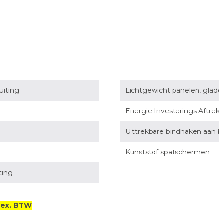
uiting
Lichtgewicht panelen, gladd
Energie Investerings Aftre
Uittrekbare bindhaken aan 
Kunststof spatschermen
ting
o ex. BTW