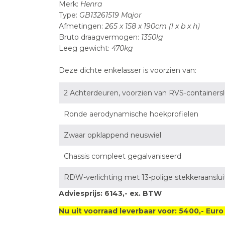
Merk:
Henra
Type:
GB13261519 Major
Afmetingen:
265 x 158 x 190cm (l x b x h)
Bruto draagvermogen:
1350lg
Leeg gewicht:
470kg
Deze dichte enkelasser is voorzien van:
2 Achterdeuren, voorzien van RVS-containersl
Ronde aerodynamische hoekprofielen
Zwaar opklappend neuswiel
Chassis compleet gegalvaniseerd
RDW-verlichting met 13-polige stekkeraanslui
Adviesprijs: 6143,- ex. BTW
Nu uit voorraad leverbaar voor: 5400,- Eur