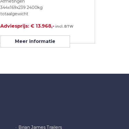
Afmetingen
344x169x239 2400kg
totaalgewicht
Adviesprijs: € 13.968,-
incl. BTW
Meer informatie
Brian James Trailers