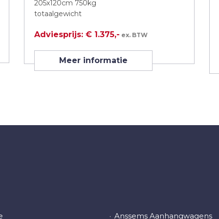
205x120cm 750kg
totaalgewicht
Adviesprijs: € 1.375,-
ex. BTW
Meer informatie
e
Anssems Aanhangwagens