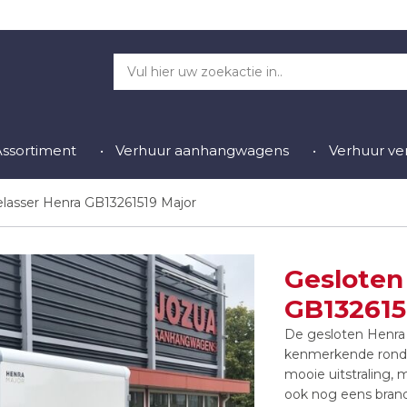
Assortiment
Verhuur aanhangwagens
Verhuur v
lasser Henra GB13261519 Major
Gesloten
GB132615
De gesloten Henra 
kenmerkende ronde 
mooie uitstraling,
ook nog eens bran