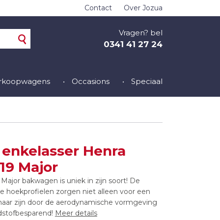
Contact
Over Jozua
Vragen? bel
0341 41 27 24
erkoopwagens
Occasions
Speciaal
 enkelasser Henra
19 Major
Major bakwagen is uniek in zijn soort! De
hoekprofielen zorgen niet alleen voor een
 maar zijn door de aerodynamische vormgeving
dstofbesparend!
Meer details