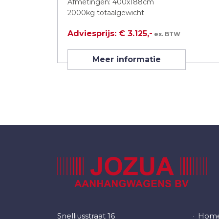
Afmetingen: 400x188cm
2000kg totaalgewicht
Adviesprijs: € 3.125,-
ex. BTW
Meer informatie
Snelliusstraat 16
Hom