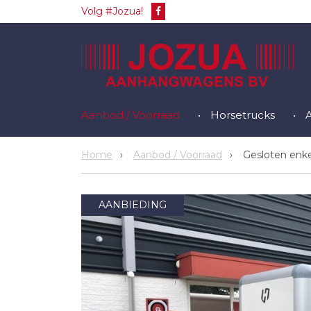
Volg #Jozua!
Aanbod / Voorraad
Horsetrucks
Home
Aanbod / Voorraad
Gesloten enke
AANBIEDING