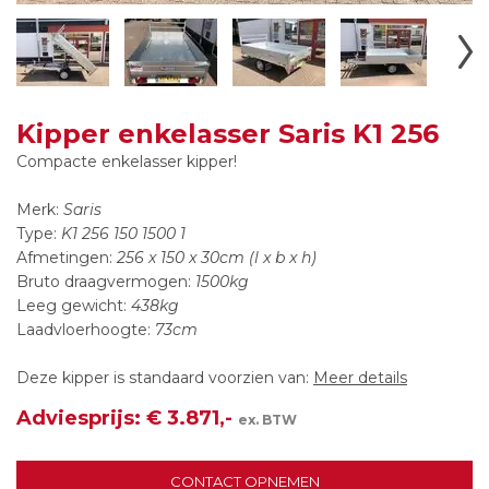
Kipper enkelasser Saris K1 256
Compacte enkelasser kipper!
Merk:
Saris
Type:
K1 256 150 1500 1
Afmetingen:
256 x 150 x 30cm (l x b x h)
Bruto draagvermogen:
1500kg
Leeg gewicht:
438kg
Laadvloerhoogte:
73cm
Deze kipper is standaard voorzien van:
Meer details
Adviesprijs: € 3.871,-
ex. BTW
CONTACT OPNEMEN