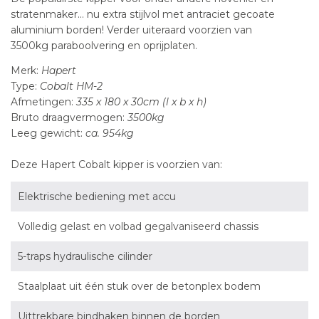
stratenmaker... nu extra stijlvol met antraciet gecoate
aluminium borden! Verder uiteraard voorzien van
3500kg paraboolvering en oprijplaten.
Merk:
Hapert
Type:
Cobalt HM-2
Afmetingen:
335 x 180 x 30cm (l x b x h)
Bruto draagvermogen:
3500kg
Leeg gewicht:
ca. 954kg
Deze Hapert Cobalt kipper is voorzien van:
Elektrische bediening met accu
Volledig gelast en volbad gegalvaniseerd chassis
5-traps hydraulische cilinder
Staalplaat uit één stuk over de betonplex bodem
Uittrekbare bindhaken binnen de borden