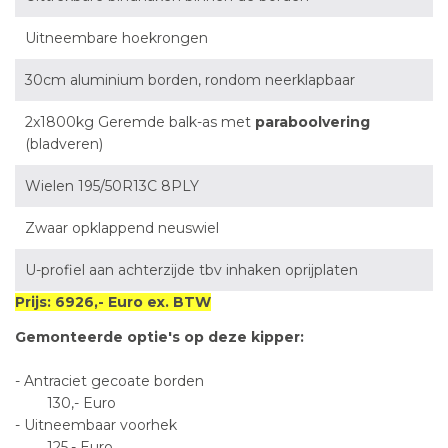
Uitneembare hoekrongen
30cm aluminium borden, rondom neerklapbaar
2x1800kg Geremde balk-as met
paraboolvering
(bladveren)
Wielen 195/50R13C 8PLY
Zwaar opklappend neuswiel
U-profiel aan achterzijde tbv inhaken oprijplaten
Prijs: 6926,- Euro ex. BTW
Gemonteerde optie's op deze kipper:
- Antraciet gecoate borden
130,- Euro
- Uitneembaar voorhek
125,- Euro