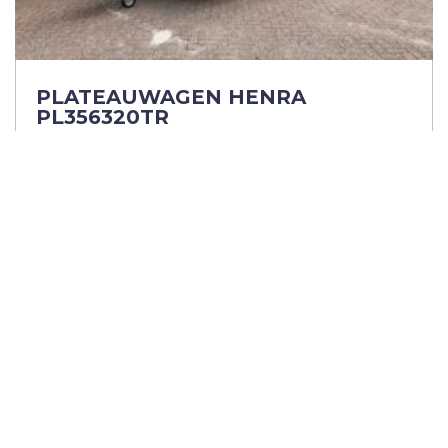
PLATEAUWAGEN HENRA
PL356320TR
Afmetingen 633x222cm
3500kg totaalgewicht
Adviesprijs: € 8.158,-
ex. BTW
Meer informatie