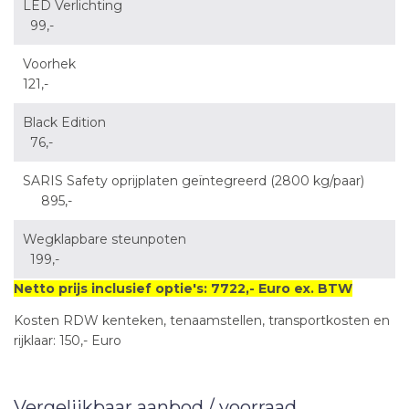
LED Verlichting
99,-
Voorhek
121,-
Black Edition
76,-
SARIS Safety oprijplaten geïntegreerd (2800 kg/paar)
895,-
Wegklapbare steunpoten
199,-
Netto prijs inclusief optie's: 7722,- Euro ex. BTW
Kosten RDW kenteken, tenaamstellen, transportkosten en
rijklaar: 150,- Euro
Vergelijkbaar aanbod / voorraad