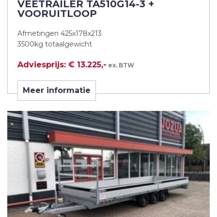
VEETRAILER TA510G14-3 +
VOORUITLOOP
Afmetingen 425x178x213
3500kg totaalgewicht
Adviesprijs: € 13.225,-
ex. BTW
Meer informatie