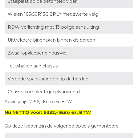
Staalplaat op de betonplex vloer
Wielen 195/50R13C 8PLY met zwarte velg
RDW-verlichting met 13-polige aansluiting
Uittrekbare bindhaken binnen de borden
Zwaar opklappend neuswiel
Touwhaken aan chassis
Verende spansluitingen op de borden
Chassis compleet gegalvaniseerd
Adviesprijs: 7196,- Euro ex. BTW
Nu NETTO voor: 6332,- Euro ex. BTW
Op deze kipper zijn de volgende optie's gemonteerd: