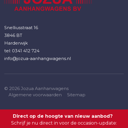
Snelliusstraat 16
3846 BT
Harderwijk
tel:
0341 412 724
info@jozua-aanhangwagens.nl
© 2026 Jozua Aanhanwagens
Algemene voorwaarden
Sitemap
Direct op de hoogte van nieuw aanbod?
Schrijf je nu direct in voor de occasion-update: