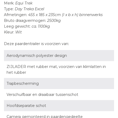
Merk:
Equi Trek
Type:
Day Treka Excel
Afmetingen:
455 x 185 x 235cm (l x b x h) binnenwerks
Bruto draagvermogen:
2500kg
Leeg gewicht:
ca. 1100kg
Kleur:
Wit
Deze paardentrailer is voorzien van:
Aerodynamisch polyester design
ZIJLADER met rubber mat, voorzien van klimlatten in
het rubber
Trapbescherming
Verschuifbaar en draaibaar tussenschot
Hoofdseparatie schot
Camera gemonteerd in paardengedeelte