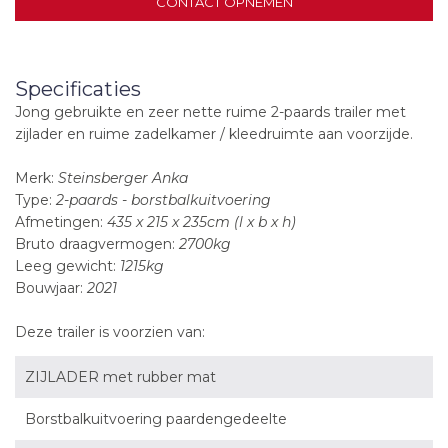
CONTACT OPNEMEN
Specificaties
Jong gebruikte en zeer nette ruime 2-paards trailer met
zijlader en ruime zadelkamer / kleedruimte aan voorzijde.
Merk:
Steinsberger Anka
Type:
2-paards - borstbalkuitvoering
Afmetingen:
435 x 215 x 235cm (l x b x h)
Bruto draagvermogen:
2700kg
Leeg gewicht:
1215kg
Bouwjaar:
2021
Deze trailer is voorzien van:
ZIJLADER met rubber mat
Borstbalkuitvoering paardengedeelte