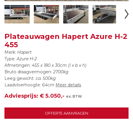
Plateauwagen Hapert Azure H-2
455
Merk:
Hapert
Type:
Azure H-2
Afmetingen:
455 x 180 x 30cm (l x b x h)
Bruto draagvermogen:
2700kg
Leeg gewicht:
ca. 500kg
Laadvloerhoogte:
64cm
Meer details
Adviesprijs: € 5.050,-
ex. BTW
OFFERTE AANVRAGEN