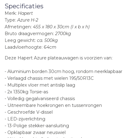
Specificaties
Merk:
Hapert
Type:
Azure H-2
Afmetingen:
455 x 180 x 30cm (l x b x h)
Bruto draagvermogen:
2700kg
Leeg gewicht:
ca. 500kg
Laadvloerhoogte:
64cm
Deze Hapert Azure plateauwagen is voorzien van:
- Aluminium borden 30cm hoog, rondom neerklapbaar
- Verlaagd chassis met wielen 195/50R13C
- Multiplex vloer met antislip laag
- 2x 1350kg Torsie-as
- Volledig gegalvaniseerd chassis
- Uitneembare hoekrongen en tussenrongen
- Geschroefde V-dissel
- LED-zijverlichting
- 13-Polige stekker-aansluiting
- Opklapbaar zwaar neuswiel