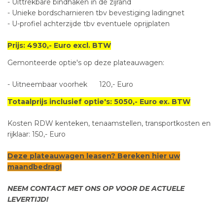
- Uittrekbare bindhaken in de zijrand
- Unieke bordscharnieren tbv bevestiging ladingnet
- U-profiel achterzijde tbv eventuele oprijplaten
Prijs: 4930,- Euro excl. BTW
Gemonteerde optie's op deze plateauwagen:
- Uitneembaar voorhek 120,- Euro
Totaalprijs inclusief optie's: 5050,- Euro ex. BTW
Kosten RDW kenteken, tenaamstellen, transportkosten en
rijklaar: 150,- Euro
Deze plateauwagen leasen? Bereken
hier
uw
maandbedrag!
NEEM CONTACT MET ONS OP VOOR DE ACTUELE
LEVERTIJD!