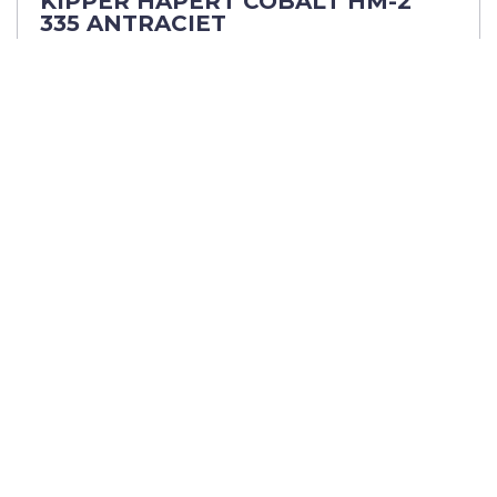
KIPPER HAPERT COBALT HM-2
335 ANTRACIET
Afmetingen 335x180cm
3500kg totaalgewicht
Adviesprijs: € 8.226,-
ex. BTW
Meer informatie