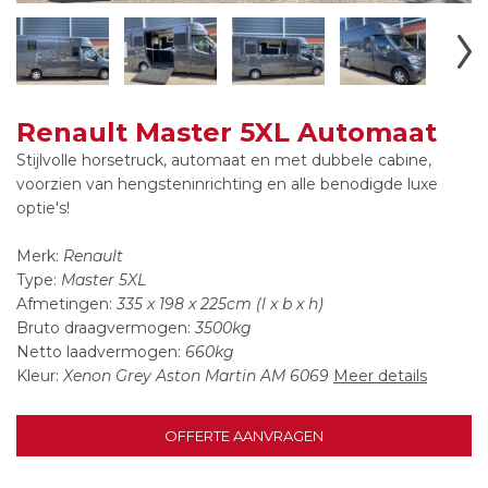
Renault Master 5XL Automaat
Stijlvolle horsetruck, automaat en met dubbele cabine,
voorzien van hengsteninrichting en alle benodigde luxe
optie's!
Merk:
Renault
Type:
Master 5XL
Afmetingen:
335 x 198 x 225cm (l x b x h)
Bruto draagvermogen:
3500kg
Netto laadvermogen:
660kg
Kleur:
Xenon Grey Aston Martin AM 6069
Meer details
OFFERTE AANVRAGEN