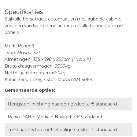
Specificaties
Stijlvolle horsetruck, automaat en met dubbele cabine,
voorzien van hengsteninrichting en alle benodigde luxe
optie's!
Merk:
Renault
Type:
Master 5XL
Afmetingen:
335 x 198 x 225cm (l x b x h)
Bruto draagvermogen:
3500kg
Netto laadvermogen:
660kg
Kleur:
Xenon Grey Aston Martin AM 6069
Gemonteerde opties:
Hengsten inrichting paarden gedeelte € standaard
Radio DAB + Media + Navigatie € standaard
Trekhaak 2.5 ton met 13-polige stekker € standaard