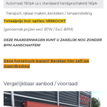
Automaat 180pk i.p.v standaard handgeschakeld 165pk
Transport, rijklaar maken, kenteken / tenaamstelling
Totaalprijs incl. opties: VERKOCHT
(genoemde prijzen excl. BTW / Excl. BPM)
DEZE PAARDENWAGEN KUNT U ZAKELIJK NOG ZONDER
BPM AANSCHAFFEN!
Deze horsetruck leasen? Bereken hier zelf uw
maandbedrag!
Vergelijkbaar aanbod / voorraad