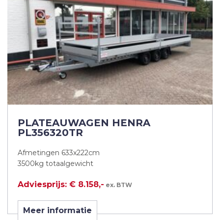
PLATEAUWAGEN HENRA
PL356320TR
Afmetingen 633x222cm
3500kg totaalgewicht
Adviesprijs: € 8.158,-
ex. BTW
Meer informatie