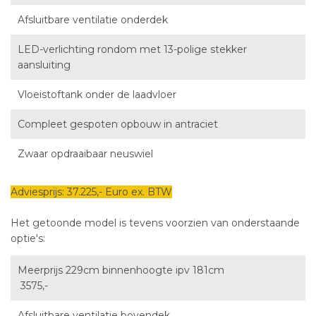
Afsluitbare ventilatie onderdek
LED-verlichting rondom met 13-polige stekker
aansluiting
Vloeistoftank onder de laadvloer
Compleet gespoten opbouw in antraciet
Zwaar opdraaibaar neuswiel
Adviesprijs: 37.225,- Euro ex. BTW
Het getoonde model is tevens voorzien van onderstaande
optie's:
Meerprijs 229cm binnenhoogte ipv 181cm
3575,-
Afsluitbare ventilatie bovendek