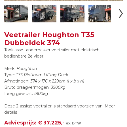
Veetrailer Houghton T35
Dubbeldek 374
Topklasse tandemasser veetrailer met elektrisch
bedienbare 2e vloer.
Merk:
Houghton
Type:
T35 Platinum Lifting Deck
Afmetingen:
374 x 176 x 229cm (l x b x h)
Bruto draagvermogen:
3500kg
Leeg gewicht:
1800kg
Deze 2-assige veetrailer is standaard voorzien van:
Meer
details
Adviesprijs: € 37.225,-
ex. BTW