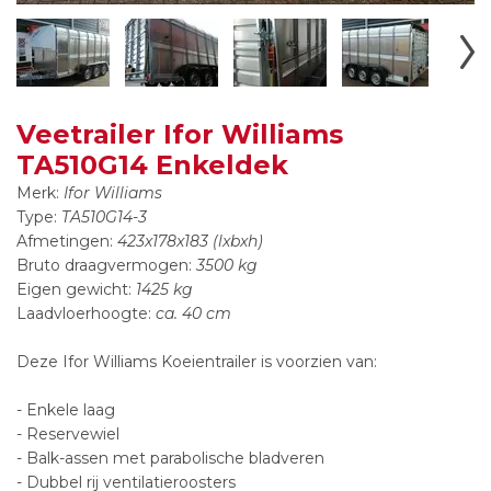
Veetrailer Ifor Williams
TA510G14 Enkeldek
Merk:
Ifor Williams
Type:
TA510G14-3
Afmetingen:
423x178x183 (lxbxh)
Bruto draagvermogen:
3500 kg
Eigen gewicht:
1425 kg
Laadvloerhoogte:
ca. 40 cm
Deze Ifor Williams Koeientrailer is voorzien van:
- Enkele laag
- Reservewiel
- Balk-assen met parabolische bladveren
- Dubbel rij ventilatieroosters