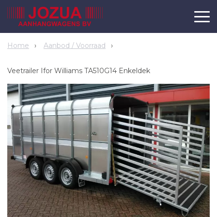
Home
Aanbod / Voorraad
Veetrailer Ifor Williams TA510G14 Enkeldek