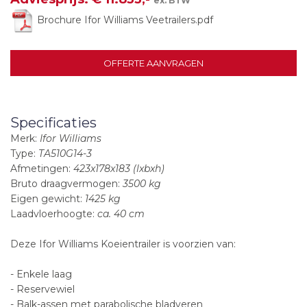
ex. BTW
Brochure Ifor Williams Veetrailers.pdf
OFFERTE AANVRAGEN
Specificaties
Merk:
Ifor Williams
Type:
TA510G14-3
Afmetingen:
423x178x183 (lxbxh)
Bruto draagvermogen:
3500 kg
Eigen gewicht:
1425 kg
Laadvloerhoogte:
ca. 40 cm
Deze Ifor Williams Koeientrailer is voorzien van:
- Enkele laag
- Reservewiel
- Balk-assen met parabolische bladveren