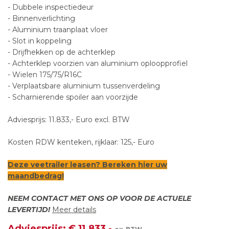
- Dubbele inspectiedeur
- Binnenverlichting
- Aluminium traanplaat vloer
- Slot in koppeling
- Drijfhekken op de achterklep
- Achterklep voorzien van aluminium oploopprofiel
- Wielen 175/75/R16C
- Verplaatsbare aluminium tussenverdeling
- Scharnierende spoiler aan voorzijde
Adviesprijs: 11.833,- Euro excl. BTW
Kosten RDW kenteken, rijklaar: 125,- Euro
Deze veetrailer leasen? Bereken
hier
uw
maandbedrag!
NEEM CONTACT MET ONS OP VOOR DE ACTUELE
LEVERTIJD!
Meer details
Adviesprijs: € 11.833,-