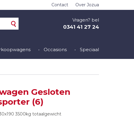
Contact
Over Jozua
Vragen? bel
0341 41 27 24
erkoopwagens
Occasions
Speciaal
wagen Gesloten
porter (6)
0x190 3500kg totaalgewicht