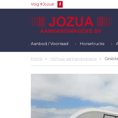
Volg #Jozua!
Aanbod / Voorraad
Horsetrucks
Home
Verhuur aanhangwagens
Geslote