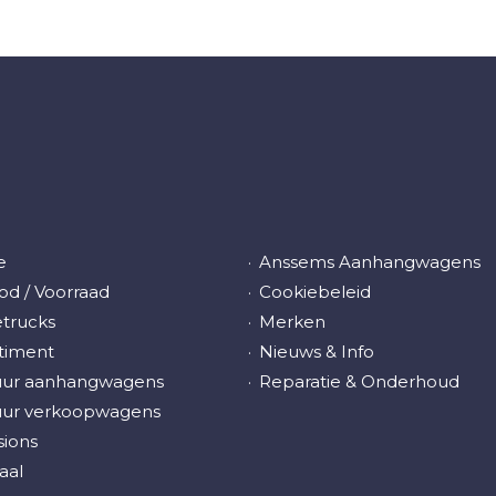
e
Anssems Aanhangwagens
d / Voorraad
Cookiebeleid
trucks
Merken
timent
Nieuws & Info
uur aanhangwagens
Reparatie & Onderhoud
uur verkoopwagens
ions
aal