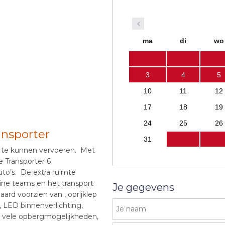
ma
di
wo
3
4
5
10
11
12
17
18
19
24
25
26
ansporter
31
 te kunnen vervoeren. Met
 Transporter 6
uto’s. De extra ruimte
ine teams en het transport
Je gegevens
ard voorzien van , oprijklep
g, LED binnenverlichting,
ot, vele opbergmogelijkheden,