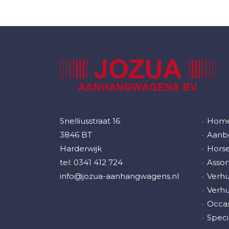
Snelliusstraat 16
Hom
3846 BT
Aanbo
Harderwijk
Horse
tel:
0341 412 724
Assor
info@jozua-aanhangwagens.nl
Verh
Verh
Occas
Speci