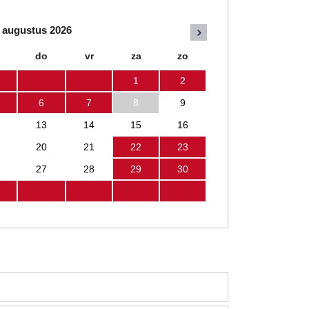
augustus
2026
do
vr
za
zo
1
2
6
7
8
9
13
14
15
16
20
21
22
23
27
28
29
30