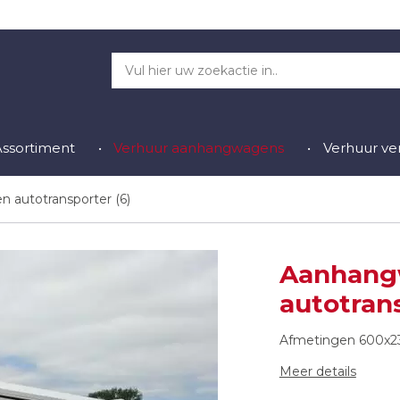
Assortiment
Verhuur aanhangwagens
Verhuur v
n autotransporter (6)
Aanhang
autotrans
Afmetingen 600x23
Meer details