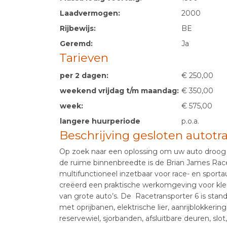
Laadvermogen:
2000
Rijbewijs:
BE
Geremd:
Ja
Tarieven
per 2 dagen:
€ 250,00
weekend vrijdag t/m maandag:
€ 350,00
week:
€ 575,00
langere huurperiode
p.o.a.
Beschrijving gesloten autotr
Op zoek naar een oplossing om uw auto droog
de ruime binnenbreedte is de Brian James Race
multifunctioneel inzetbaar voor race- en sporta
creëerd een praktische werkomgeving voor kle
van grote auto’s. De Racetransporter 6 is standa
met oprijbanen, elektrische lier, aanrijblokkerin
reservewiel, sjorbanden, afsluitbare deuren, sl