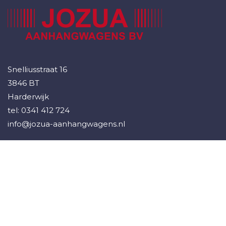
Snelliusstraat 16
3846 BT
Harderwijk
tel:
0341 412 724
info@jozua-aanhangwagens.nl
© 2026 Jozua Aanhanwagens
Algemene voorwaarden
Sitemap
Direct op de hoogte van nieuw aanbod?