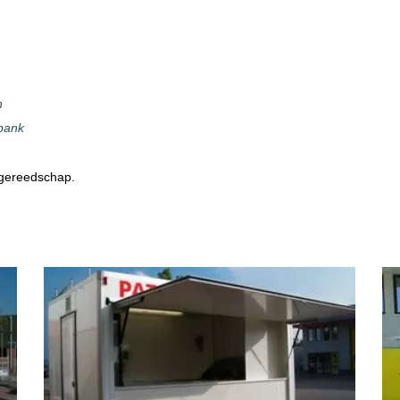
n
kbank
 gereedschap.