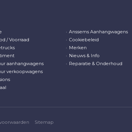
e
Anssems Aanhangwagens
d / Voorraad
Cookiebeleid
trucks
Merken
timent
Nieuws & Info
uur aanhangwagens
Reparatie & Onderhoud
uur verkoopwagens
ions
aal
voorwaarden
Sitemap