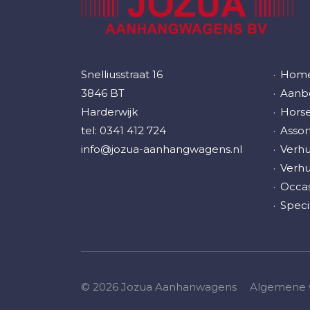
Snelliusstraat 16
Hom
3846 BT
Aanbo
Harderwijk
Horse
tel:
0341 412 724
Assor
info@jozua-aanhangwagens.nl
Verh
Verh
Occas
Speci
© 2026 Jozua Aanhanwagens
Algemene 