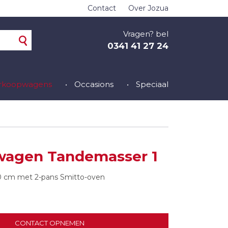
Contact
Over Jozua
Vragen? bel
0341 41 27 24
erkoopwagens
Occasions
Speciaal
wagen Tandemasser 1
 cm met 2-pans Smitto-oven
CONTACT OPNEMEN