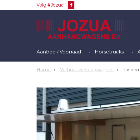
Volg #Jozua!
Aanbod / Voorraad
Horsetrucks
Home
Verhuur verkoopwagens
Tandem