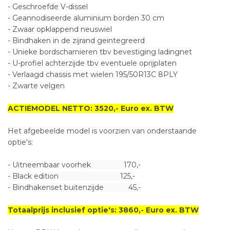
- Geschroefde V-dissel
- Geannodiseerde aluminium borden 30 cm
- Zwaar opklappend neuswiel
- Bindhaken in de zijrand geintegreerd
- Unieke bordscharnieren tbv bevestiging ladingnet
- U-profiel achterzijde tbv eventuele oprijplaten
- Verlaagd chassis met wielen 195/50R13C 8PLY
- Zwarte velgen
ACTIEMODEL NETTO
: 3520,- Euro ex. BTW
Het afgebeelde model is voorzien van onderstaande
optie's:
- Uitneembaar voorhek 170,-
- Black edition 125,-
- Bindhakenset buitenzijde 45,-
Totaalprijs inclusief optie's: 3860,- Euro ex. BTW