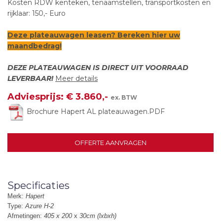
Kosten RDW kenteken, tenaamstellen, transportkosten en
rijklaar: 150,- Euro
Deze plateauwagen leasen? Bereken
hier
uw
maandbedrag!
DEZE PLATEAUWAGEN IS DIRECT UIT VOORRAAD
LEVERBAAR!
Meer details
Adviesprijs: € 3.860,-
ex. BTW
Brochure Hapert AL plateauwagen.PDF
OFFERTE AANVRAGEN
Specificaties
Merk:
Hapert
Type:
Azure H-2
Afmetingen:
405 x 200
x
30cm (lxbxh)