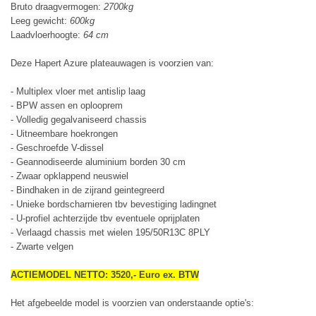
Bruto draagvermogen:
2700kg
Leeg gewicht:
600kg
Laadvloerhoogte:
64 cm
Deze Hapert Azure plateauwagen is voorzien van:
- Multiplex vloer met antislip laag
- BPW assen en oplooprem
- Volledig gegalvaniseerd chassis
- Uitneembare hoekrongen
- Geschroefde V-dissel
- Geannodiseerde aluminium borden 30 cm
- Zwaar opklappend neuswiel
- Bindhaken in de zijrand geintegreerd
- Unieke bordscharnieren tbv bevestiging ladingnet
- U-profiel achterzijde tbv eventuele oprijplaten
- Verlaagd chassis met wielen 195/50R13C 8PLY
- Zwarte velgen
ACTIEMODEL NETTO
: 3520,- Euro ex. BTW
Het afgebeelde model is voorzien van onderstaande optie's: